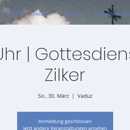
Home
Medien
Über uns
Orthodoxe G
Uhr | Gottesdienst
Zilker
So., 30. März
  |  
Vaduz
Anmeldung geschlossen
Jetzt andere Veranstaltungen ansehen