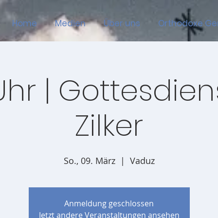
Home
Medien
Über uns
Orthodoxe G
Uhr | Gottesdienst
Zilker
So., 09. März
  |  
Vaduz
Anmeldung geschlossen
Jetzt andere Veranstaltungen ansehen