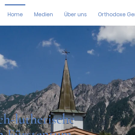
Home
Medien
Über uns
Orthodoxe G
ch-lutherische
m Fürstentum