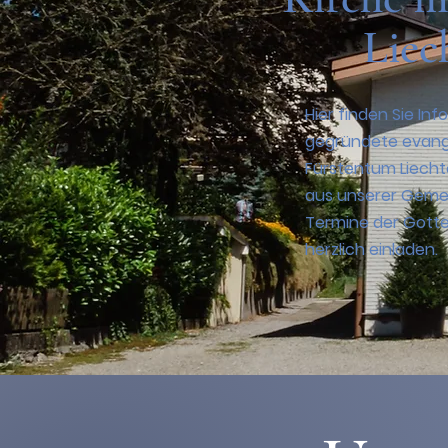
Liec
Hier finden Sie In
gegründete evange
Fürstentum Liecht
aus unserer Gemei
Termine der Gotte
herzlich einladen.