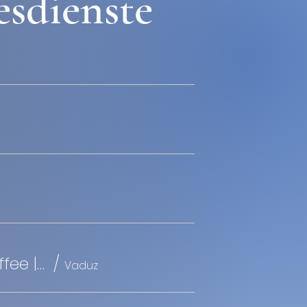
esdienste
10:00 Uhr | Gottesdienst mit Abendmahl und Kirchenkaffee | Pfarrer Brückner
/
Vaduz