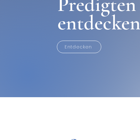
Predigten
entdecke
Entdecken