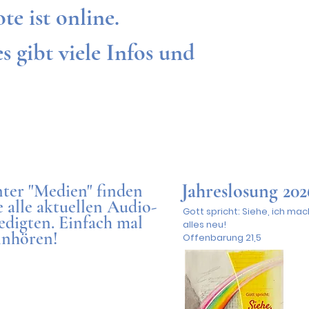
 ist online. 

 gibt viele Infos und 

Jahreslosung 202
ter "Medien" finden
e alle aktuellen Audio-
Gott spricht: Siehe, ich mac
edigten. Einfach mal
alles neu!

inhören!
Offenbarung 21,5