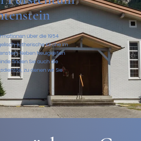
htenstein
formationen über die 1954
lisch-lutherische Kirche im
enstein.
Neben Neuigkeiten
nde finden Sie auch die
sdienste, zu denen wir Sie