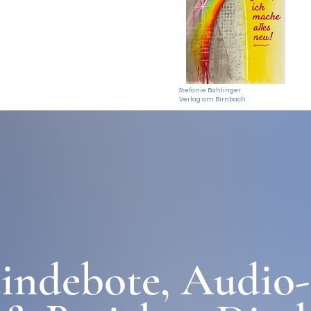
Stefanie Bahlinger

Verlag am Birnbach
indebote, Audio-