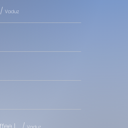
/
Vaduz
10:00 Uhr | Gottesdienst mit Abendmahl und Kirchenkaffee | Pfarrer Brückner
/
Vaduz