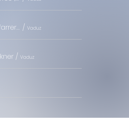
16:00 Uhr | LAK St. Florin Gottesdienst mit Abendmahl| Pfarrer Brückner
/
Vaduz
ckner
/
Vaduz